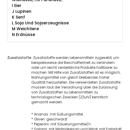
I Eier
J Lupinen
K Senf
L Soja Und Sojaerzeugnisse
M Weichtiere
N Erdnüsse
Zusatzstoffe
: Zusatzstoffe werden Lebensmitteln zugesetzt, um
beispielsweise die Beschaffenheit zu verändern
oder um leicht verderbliche Produkte haltbarer zu
machen. Mit Hilfe von Zusatzstoffen ist es möglich,
Nahrungsmittel von gleich bleibender, hoher
Qualität herzustellen. Die verwendeten Zusatzstoffe
müssen laut der Verordnung über die Zulassung
von Zusatzstoffen zu Lebensmitteln zu
technologischen Zwecken (ZZulV) kenntlich
gemacht werden.
*
Ananas: mit Süßungsmittel
*
Oliven: geschwärzt
*
Peperoni: mit Säuerungsmittel/n
*
Salami: mit Nitritpökelsalz und Nitrat, mit Farbstoff,