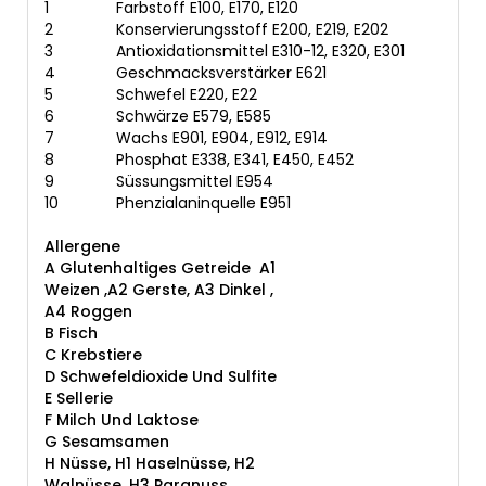
1
Farbstoff E100, E170, E120
2
Konservierungsstoff E200, E219, E202
3
Antioxidationsmittel E310-12, E320, E301
4
Geschmacksverstärker E621
5
Schwefel E220, E22
6
Schwärze E579, E585
7
Wachs E901, E904, E912, E914
8
Phosphat E338, E341, E450, E452
9
Süssungsmittel E954
10
Phenzialaninquelle E951
Allergene
A Glutenhaltiges Getreide
A1
Weizen ,A2 Gerste, A3 Dinkel ,
A4 Roggen
B Fisch
C Krebstiere
D Schwefeldioxide Und Sulfite
E Sellerie
F Milch Und Laktose
G Sesamsamen
H Nüsse, H1 Haselnüsse, H2
Walnüsse, H3 Paranuss,